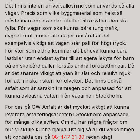
Det finns inte en universallösning som används på alla
vägar. Precis som vilka byggmaterial som helst så
måste man anpassa den utefter vilka syften den ska
fylla. För vägar som ska kunna bära tung trafik,
dygnet runt, under alla dagar om året är det
exempelvis viktigt att vägen står pall för högt tryck.
För ytor som aldrig kommer att behöva kunna bära
lastbilar utan endast syftar till att agera lekyta för barn
på en skolgård gäller förstås andra förutsättningar. Då
är det snarare viktigt att ytan är slät och relativt mjuk
för att minska risken för olyckor. Det finns också
asfalt som är särskilt framtagen och anpassad för att
kunna avlägsna vatten från vägarna i Stockholm.
För oss på GW Asfalt är det mycket viktigt att kunna
leverera asfalteringsarbeten i Stockholm anpassade
för många olika syften. Om du har några frågor om
hur vi skulle kunna hjälpa just dig så är du välkommen
att kontakta oss på
08-447 31 30
redan idag!