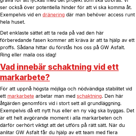
gräva för att lyckas med det projekt som ska utföras. Vi
ser också över potentiella hinder för att vi ska komma åt.
Exempelvis vid en
dränering
där man behöver access runt
hela huset.
Det enklaste sättet att ta reda på vad den här
förberedande fasen kommer att kräva är att ta hjälp av ett
proffs. Sådana hittar du förstås hos oss på GW Asfalt.
Ring eller maila oss idag!
Vad innebär schaktning vid ett
markarbete?
För att uppnå högsta möjliga och nödvändiga stabilitet vid
ett
markarbete
arbetar man med
schaktning
. Den här
åtgärden genomförs vid i stort sett all grundläggning.
Exempelvis då ett nytt hus eller en ny väg ska byggas. Det
är ett helt avgörande moment i alla markarbeten och
därför oerhört viktigt att det utförs på rätt sätt. När du
anlitar GW Asfalt får du hjälp av ett team med flera