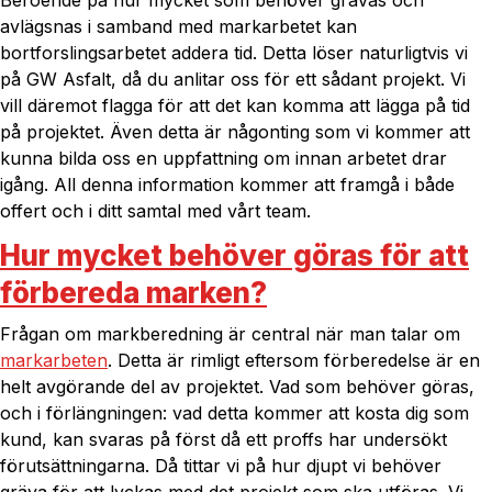
Beroende på hur mycket som behöver grävas och
avlägsnas i samband med markarbetet kan
bortforslingsarbetet addera tid. Detta löser naturligtvis vi
på GW Asfalt, då du anlitar oss för ett sådant projekt. Vi
vill däremot flagga för att det kan komma att lägga på tid
på projektet. Även detta är någonting som vi kommer att
kunna bilda oss en uppfattning om innan arbetet drar
igång. All denna information kommer att framgå i både
offert och i ditt samtal med vårt team.
Hur mycket behöver göras för att
förbereda marken?
Frågan om markberedning är central när man talar om
markarbeten
. Detta är rimligt eftersom förberedelse är en
helt avgörande del av projektet. Vad som behöver göras,
och i förlängningen: vad detta kommer att kosta dig som
kund, kan svaras på först då ett proffs har undersökt
förutsättningarna. Då tittar vi på hur djupt vi behöver