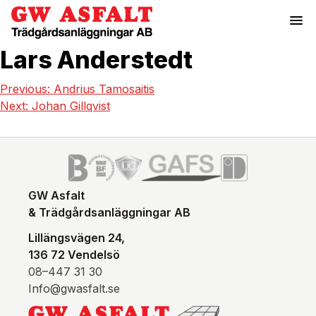
menu
Lars Anderstedt
Previous:
Andrius Tamosaitis
Next:
Johan Gillqvist
GW Asfalt
& Trädgårdsanläggningar AB
Lillängsvägen 24,
136 72 Vendelsö
08–447 31 30
Info@gwasfalt.se