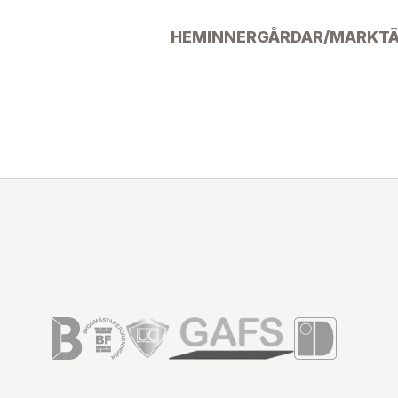
HEM
INNERGÅRDAR/MARK
T