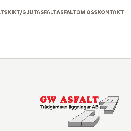
ÄTSKIKT/GJUTASFALT
ASFALT
OM OSS
KONTAKT