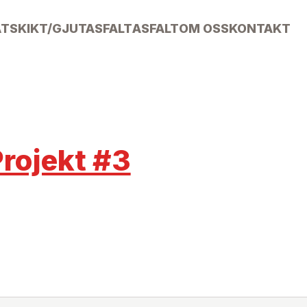
ÄTSKIKT/GJUTASFALT
ASFALT
OM OSS
KONTAKT
rojekt #3