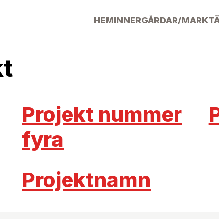
HEM
INNERGÅRDAR/MARK
T
kt
Projekt nummer
P
fyra
Projektnamn