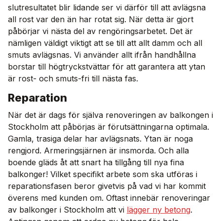
slutresultatet blir lidande ser vi därför till att avlägsna
all rost var den än har rotat sig. När detta är gjort
påbörjar vi nästa del av rengöringsarbetet. Det är
nämligen väldigt viktigt att se till att allt damm och all
smuts avlägsnas. Vi använder allt ifrån handhållna
borstar till högtryckstvättar för att garantera att ytan
är rost- och smuts-fri till nästa fas.
Reparation
När det är dags för själva renoveringen av balkongen i
Stockholm att påbörjas är förutsättningarna optimala.
Gamla, trasiga delar har avlägsnats. Ytan är noga
rengjord. Armeringsjärnen är insmorda. Och alla
boende gläds åt att snart ha tillgång till nya fina
balkonger! Vilket specifikt arbete som ska utföras i
reparationsfasen beror givetvis på vad vi har kommit
överens med kunden om. Oftast innebär renoveringar
av balkonger i Stockholm att vi
lägger ny betong
.