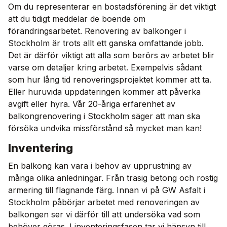
Om du representerar en bostadsförening är det viktigt
att du tidigt meddelar de boende om
förändringsarbetet. Renovering av balkonger i
Stockholm är trots allt ett ganska omfattande jobb.
Det är därför viktigt att alla som berörs av arbetet blir
varse om detaljer kring arbetet. Exempelvis sådant
som hur lång tid renoveringsprojektet kommer att ta.
Eller huruvida uppdateringen kommer att påverka
avgift eller hyra. Vår 20-åriga erfarenhet av
balkongrenovering i Stockholm säger att man ska
försöka undvika missförstånd så mycket man kan!
Inventering
En balkong kan vara i behov av upprustning av
många olika anledningar. Från trasig betong och rostig
armering till flagnande färg. Innan vi på GW Asfalt i
Stockholm påbörjar arbetet med renoveringen av
balkongen ser vi därför till att undersöka vad som
behöver göras. I inventeringsfasen tar vi hänsyn till