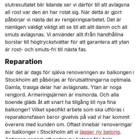
slutresultatet blir lidande ser vi därför till att avlägsna
all rost var den än har rotat sig. När detta är gjort
påbörjar vi nästa del av rengöringsarbetet. Det är
nämligen väldigt viktigt att se till att allt damm och all
smuts avlägsnas. Vi använder allt ifrån handhållna
borstar till högtryckstvättar för att garantera att ytan
är rost- och smuts-fri till nästa fas.
Reparation
När det är dags för själva renoveringen av balkongen i
Stockholm att påbörjas är förutsättningarna optimala.
Gamla, trasiga delar har avlägsnats. Ytan är noga
rengjord. Armeringsjärnen är insmorda. Och alla
boende gläds åt att snart ha tillgång till nya fina
balkonger! Vilket specifikt arbete som ska utföras i
reparationsfasen beror givetvis på vad vi har kommit
överens med kunden om. Oftast innebär renoveringar
av balkonger i Stockholm att vi
lägger ny betong
.