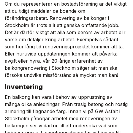
Om du representerar en bostadsförening är det viktigt
att du tidigt meddelar de boende om
förändringsarbetet. Renovering av balkonger i
Stockholm är trots allt ett ganska omfattande jobb.
Det är därför viktigt att alla som berörs av arbetet blir
varse om detaljer kring arbetet. Exempelvis sådant
som hur lång tid renoveringsprojektet kommer att ta.
Eller huruvida uppdateringen kommer att påverka
avgift eller hyra. Vår 20-åriga erfarenhet av
balkongrenovering i Stockholm säger att man ska
försöka undvika missförstånd så mycket man kan!
Inventering
En balkong kan vara i behov av upprustning av
många olika anledningar. Från trasig betong och rostig
armering till flagnande färg. Innan vi på GW Asfalt i
Stockholm påbörjar arbetet med renoveringen av
balkongen ser vi därför till att undersöka vad som
behöver göras. I inventeringsfasen tar vi hänsyn till